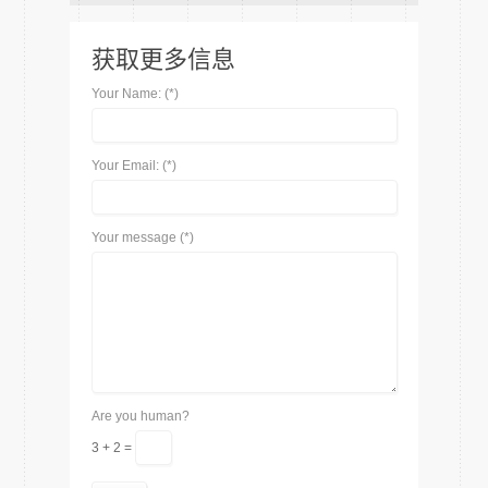
获取更多信息
Your Name: (*)
Your Email: (*)
Your message (*)
Are you human?
3 + 2 =